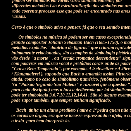
podem ser cantadas em várias vozes simultaneamente, por
diferentes melodias.Isto é estruturalização dos simbolos em um
todo coerente,processo esse que pode ser encontrado nas artes
visuais.
Certo é que o simbolo ativa o pensar, já que o seu sentido inten
Os símbolos na música só podem ser em casos excepcionais 
grande compositor Johann Sebastian Bach (1685-1750), o maior
melodias explícitas "doutrina de figuras" que criaram equivalen
intimamente relacionadas, são exemplos de simbologia pictóric
vão desde "a morte" , ou "escala cromatica descendente" signi
com palavras em música vocal e prelúdios corais onde as palav
"Cravo Bem Temperado", por exemplo. A.Schweitzer e A.Pirro 
( Klangmalerei ), supondo que Bach o entendia assim. Pictoria
ainda, como no caso do simbolismo numérico, fenômeno observ
Na "Paixão Segundo São Mateus" é razoavel que a questão “Her
para cada discípulo) mas a busca deliberada por tal simbolis
pode ter simbologia 3,6,7,10,11,12,14,41. São só alguns exemp
pode supor também, que sempre tenham significado.
Bach tinha um aluno predileto ( atire a 1ª pedra quem não ti
os corais ao órgão, era que se tocasse expressando o afeto, o 
o texto para bem interpretá-lo.
A seguir os exemplos de alguns corais de "Orgelbüchlein" ( o