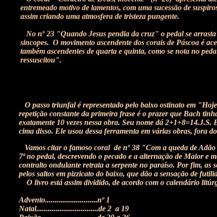
entremeado motivo de lamentos, com uma sucessão de suspiros
assim criando uma atmosfera de tristeza pungente.
No nº 23 "Quando Jesus pendia da cruz" o pedal se arrasta
sincopes. O movimento ascendente dos corais de Páscoa é ace
também ascendentes de quarta e quinta, como se nota no pedal
ressuscitou".
O passo triunfal é representado pelo baixo ostinato em "Hoje
repetição constante da primeira frase é o prazer que Bach ti
exatamente 10 vezes nessa obra. Seu nome dá 2+1+8=14.J.S. Ba
cima disso. Ele usou dessa ferramenta em várias obras, fora d
Vamos citar o famoso coral de nº 38 "Com a queda de Adão" tu
7ª no pedal, descrevendo o pecado e a alternação de Maior e 
contralto ondulante retrata a serpente no paraíso. Por fim, as
pelos saltos em pizzicato do baixo, que dão a sensação de futil
O livro está assim dividido, de acordo com o calendário litúr
Advento...........................nº 1
Natal................................de 2 a 19