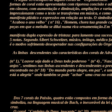
formas de coral estão apresentadas com rigorosa concisão e adm
em cânone, com aumentação e diminuição, ampliações e variaçõ
impressionante como o texto se transforma em música, e como 
manifesta plástico e expressivo em relação ao texto. O simbol
"Acabou o ano velho" ( nº 16) ,"Homem, chora tua grande cul
peças em que a melodia se dilui numa rica ornamentação.Em "
manifesta dupla expressão de tristeza: para lamento usa suces
5 notas. Segundo Albert Schweitzer, músico, teólogo, médico 
é o motivo sofrimento desesperador nas configurações do Orge
As linhas descendentes são características dos corais de Adv
(nº 1),"Louvor seja dado a Deus todo poderoso " (nº 4) ,"Na
anjos", sentimos nas linhas ascendentes e descendesntes a pr
encontrado no (nº 18) "Do mundo parto alegre, em paz", e uma 
está a alegria" onde também se pode "achar" uma cruz no osti
Dos 7 corais da Paixão, quatro estão compostos em forma de
simboliza, na linguagem musical de Bach, o inexorável da lei
cruz.
O coral "Cordeiro de Deus, inocente" (nº 20) apresenta al