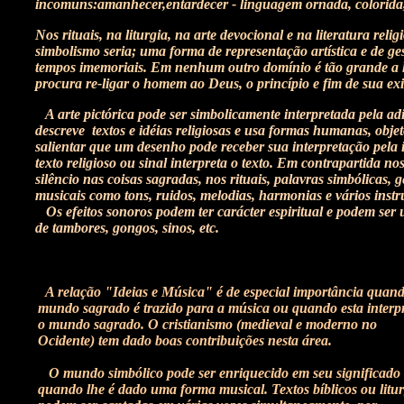
incomuns:amanhecer,entardecer - linguagem ornada, colorida, 
Nos rituais, na liturgia, na arte devocional e na literatura re
simbolismo seria; uma forma de representação artística e de ges
tempos imemoriais. Em nenhum outro domínio é tão grande a he
procura re-ligar o homem ao Deus, o princípio e fim de sua exi
A arte pictórica pode ser simbolicamente interpretada pela ad
descreve textos e idéias religiosas e usa formas humanas, objet
salientar que um desenho pode receber sua interpretação pela
texto religioso ou sinal interpreta o texto. Em contrapartida n
silêncio nas coisas sagradas, nos rituais, palavras simbólicas, 
musicais como tons, ruidos, melodias, harmonias e vários ins
Os efeitos sonoros podem ter carácter espiritual e podem ser
de tambores, gongos, sinos, etc.
A relação "Ideias e Música" é de especial importância quand
mundo sagrado é trazido para a música ou quando esta interp
o mundo sagrado. O cristianismo (medieval e moderno no
Ocidente) tem dado boas contribuições nesta área.
O mundo simbólico pode ser enriquecido em seu significado
quando lhe é dado uma forma musical. Textos bíblicos ou litur