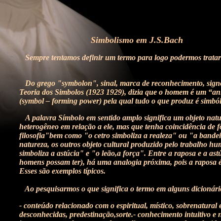
Simbolismo em J.S.Bach
Sempre tentamos definir um termo para logo podermos tratar d
Do grego "symbolon", sinal, marca de reconhecimento, signo,
Teoria dos Simbolos (1923 1929), dizia q
ue o homem é um “anim
(
symbol – forming power
) pela qual tudo o que produz é simból
A palavra Símbolo em sentido amplo significa um objeto natur
heterogêneo em relação a ele, mas que tenha coincidência de f
filosofia"bem como "o cetro simboliza a realeza" ou "a bandeir
natureza, os outros objeto cultural produzido pelo trabalho h
simboliza a astúcia" e "o leão,a força". Entre a raposa e a a
homens possam ter), há uma analogia próxima, pois a raposa 
Esses são exemplos típicos.
Ao pesquisarmos o que significa o termo em alguns dicionário
- conteúdo relacionado com o espiritual, místico, sobrenatural 
desconhecidas, predestinação,sorte.- conhecimento intuitivo e 